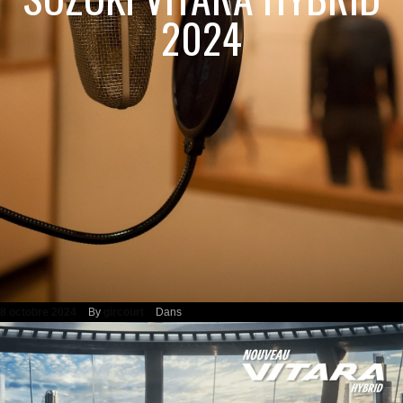
2024
8 octobre 2024
By
gircourt
Dans
Lecteur
vidéo