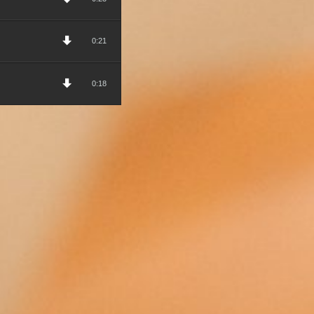
0:21
0:18