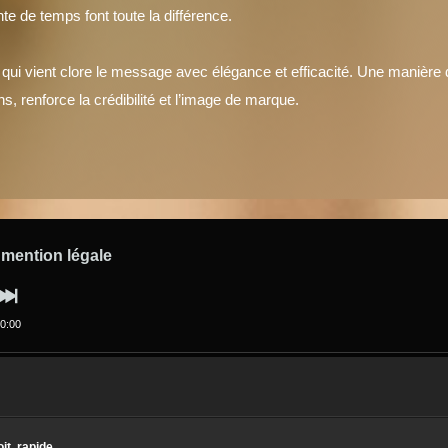
te de temps font toute la différence.
ion qui vient clore le message avec élégance et efficacité. Une maniè
 renforce la crédibilité et l’image de marque.
ention légale
0:00
, rapide