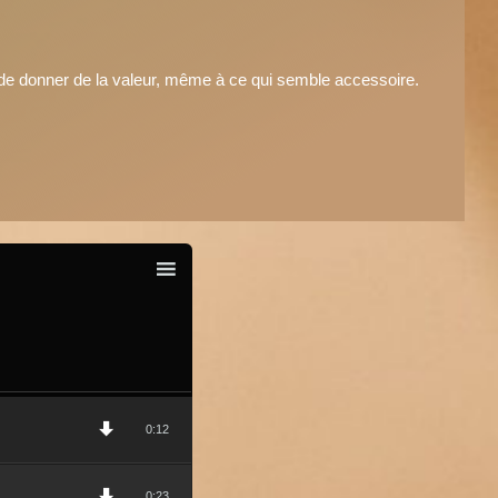
re de donner de la valeur, même à ce qui semble accessoire.
0:12
0:23