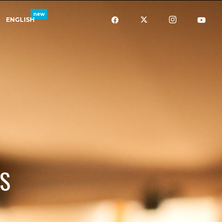
ENGLISH
ES