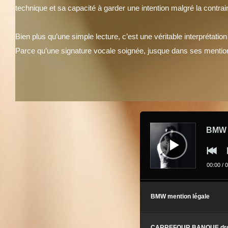
technique et sa capacité à garder une intention malgré la contrain
Bien plus qu’une simple lecture, c’est une véritable interprétat
Parce qu’une signature vocale soignée, jusque dans ses mentions,
Lecteur
audio
BMW m
00:00
/
0
BMW mention légale
CARREFOUR BANQUE droit