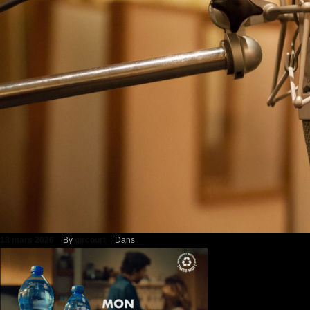
18 mars 2026
By
gircourt
Dans