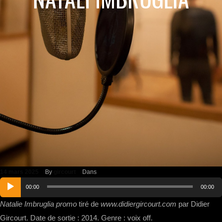
14 mars 2025
By
gircourt
Dans
Lecteur
00:00
00:00
audio
Natalie Imbruglia promo
tiré de
www.didiergircourt.com
par Didier
Gircourt. Date de sortie : 2014. Genre : voix off.