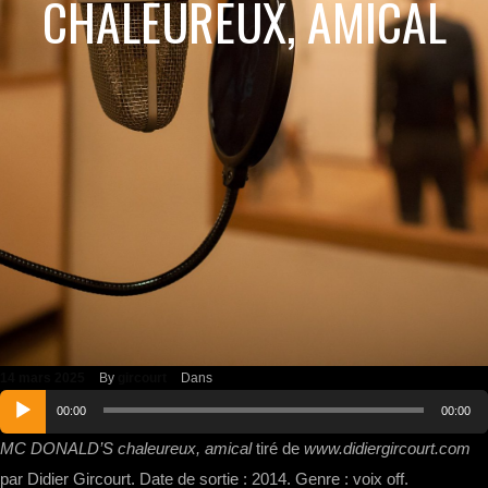
CHALEUREUX, AMICAL
14 mars 2025
By
gircourt
Dans
Lecteur
00:00
00:00
audio
MC DONALD’S chaleureux, amical
tiré de
www.didiergircourt.com
par Didier Gircourt. Date de sortie : 2014. Genre : voix off.