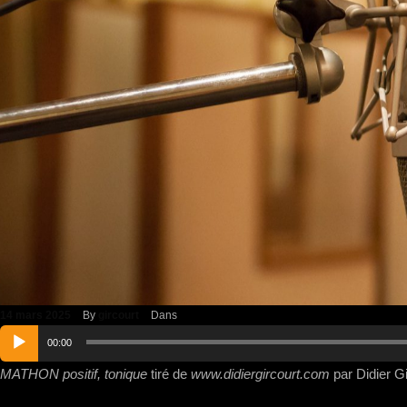
14 mars 2025
By
gircourt
Dans
Lecteur
00:00
audio
MATHON positif, tonique
tiré de
www.didiergircourt.com
par Didier Gi