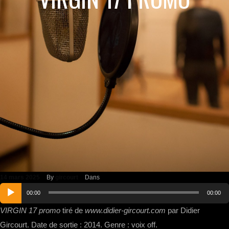
14 mars 2025
By
gircourt
Dans
Lecteur
00:00
00:00
audio
VIRGIN 17 promo
tiré de
www.didier-gircourt.com
par Didier
Gircourt. Date de sortie : 2014. Genre : voix off.