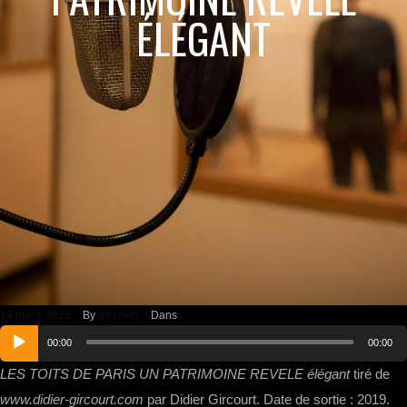
ÉLÉGANT
14 mars 2025
By
gircourt
Dans
Lecteur
00:00
00:00
audio
LES TOITS DE PARIS UN PATRIMOINE REVELE élégant
tiré de
www.didier-gircourt.com
par Didier Gircourt. Date de sortie : 2019.