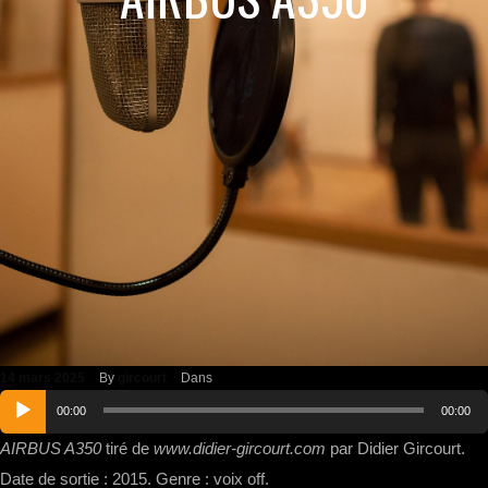
14 mars 2025
By
gircourt
Dans
Lecteur
00:00
00:00
audio
AIRBUS A350
tiré de
www.didier-gircourt.com
par Didier Gircourt.
Date de sortie : 2015. Genre : voix off.